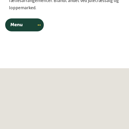
fællesarrangementer. Blandt andet ved juletræssalg og
loppemarked.
Menu